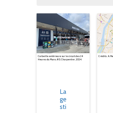
Corbeille extérieure sur le circuit des 24
Crédits : A. R
Heures du Mans, © S. Charpentier, 2024.
La
ge
sti