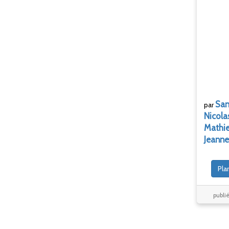
San
par
Nicola
Mathi
Jeanne
Pla
publié