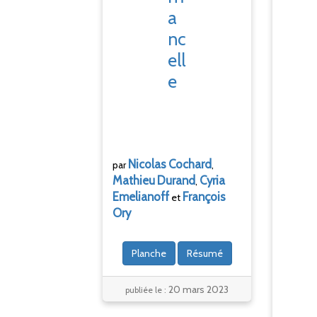
a
nc
ell
e
Nicolas
Cochard
par
,
Mathieu
Durand
Cyria
,
Emelianoff
François
et
Ory
Planche
Résumé
20 mars 2023
publiée le :