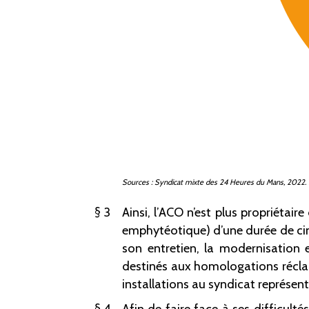
Sources
: Syndicat mixte des 24
Heures du Mans, 2022. R
3
Ainsi, l’ACO n’est plus propriétair
emphytéotique) d’une durée de cinq
son entretien, la modernisation 
destinés aux homologations réclamé
installations au syndicat représen
4
Afin de faire face à ses difficult