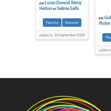
Lucas
Durand
Rémy
par
,
Hatton
Salima
Salhi
et
Gui
par
Planche
Résumé
Moïse
24 septembre 2024
publiée le :
Pla
publiée 