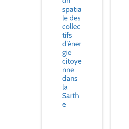
on
spatia
le des
collec
tifs
d’éner
gie
citoye
nne
dans
la
Sarth
e