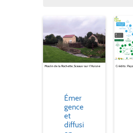
Moulin de la Rochette, Sceaux-sur-l'Huisne
Crédits : Pay
Émer
gence
et
diffusi