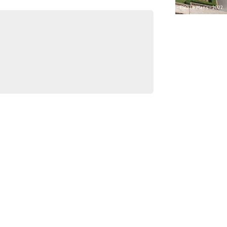
Image drone : G. Bailly, S. Charpentier - ESO Le Mans - 2022.