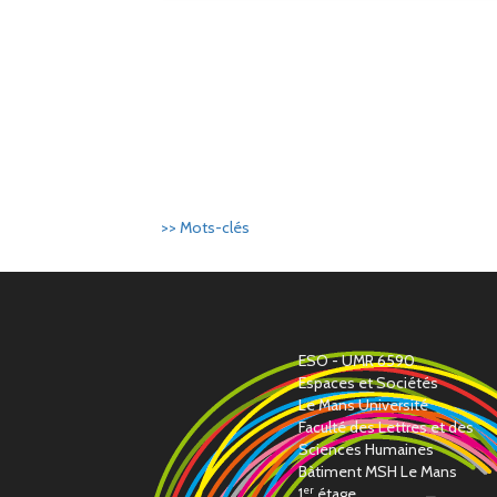
>> Mots-clés
ESO - UMR 6590
Espaces et Sociétés
Le Mans Université
Faculté des Lettres et des
Sciences Humaines
Bàtiment MSH Le Mans
er
1
étage