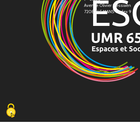
Avenue Olivier Messiaen
72085 LE MANS Cedex 9