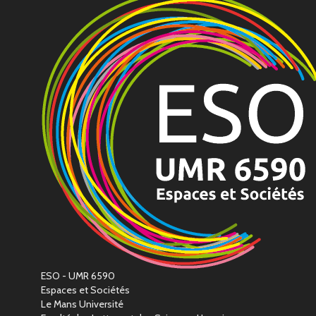
ESO - UMR 6590
Espaces et Sociétés
Le Mans Université