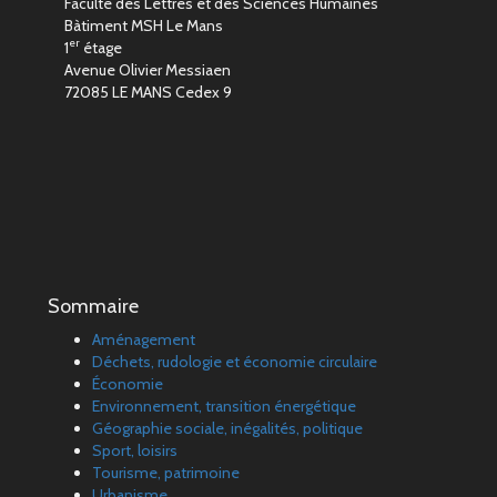
Faculté des Lettres et des Sciences Humaines
Bàtiment MSH Le Mans
er
1
étage
Avenue Olivier Messiaen
72085 LE MANS Cedex 9
Sommaire
Aménagement
Déchets, rudologie et économie circulaire
Économie
Environnement, transition énergétique
Géographie sociale, inégalités, politique
Sport, loisirs
Tourisme, patrimoine
Urbanisme