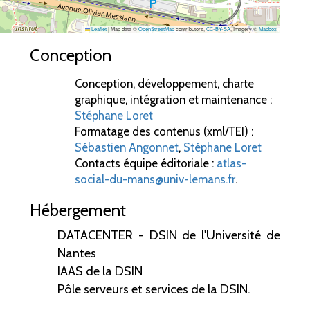
Leaflet
|
Map data ©
OpenStreetMap
contributors,
CC-BY-SA
, Imagery ©
Mapbox
Conception
Conception, développement, charte
graphique, intégration et maintenance :
Stéphane Loret
Formatage des contenus (xml/TEI) :
Sébastien Angonnet
,
Stéphane Loret
Contacts équipe éditoriale :
atlas-
social-du-mans@univ-lemans.fr
.
Hébergement
DATACENTER - DSIN de l'Université de
Nantes
IAAS de la DSIN
Pôle serveurs et services de la DSIN.