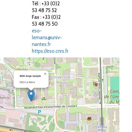
Tél : +33 (0)2
53 48 75 52
Fax : +33 (0)2
53 48 75 50
eso-
lemans@univ-
nantes.fr
https://eso.cnrs.fr
×
MSH Ange-Guépin
ESO-Le Mans