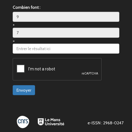
Combien font :
+
=
Envoyer
e-ISSN : 2968-0247