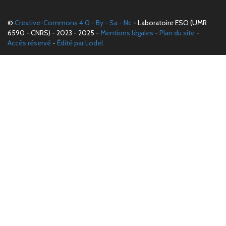
©
Creative-Commons 4.0 - By - Sa - Nc
- Laboratoire ESO (UMR
6590 - CNRS) - 2023 - 2025 -
Mentions légales
-
Plan du site
-
Accès réservé
-
Édité par Lodel