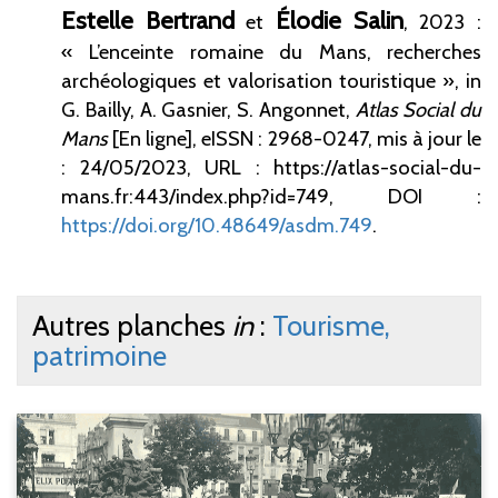
Estelle
Bertrand
Élodie
Salin
et
, 2023 :
« L’enceinte romaine du Mans, recherches
archéologiques et valorisation touristique », in
G. Bailly, A. Gasnier, S. Angonnet,
Atlas Social du
Mans
[En ligne], eISSN : 2968-0247,
mis à jour le
: 24/05/2023, URL : https://atlas-social-du-
mans.fr:443/index.php?id=749,
DOI :
https://doi.org/10.48649/asdm.749
.
Autres planches
in
:
Tourisme,
patrimoine