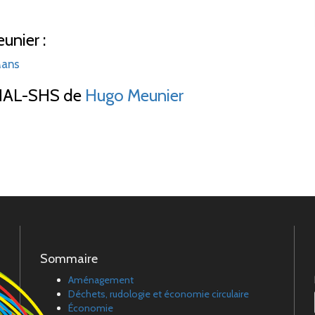
unier :
 Mans
AL-SHS de
Hugo Meunier
Sommaire
Aménagement
Déchets, rudologie et économie circulaire
Économie