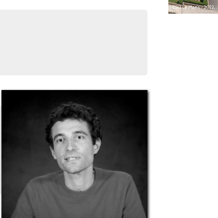
Image drone : G. Bailly, S. Charpentier - ESO Le Mans - 2022.