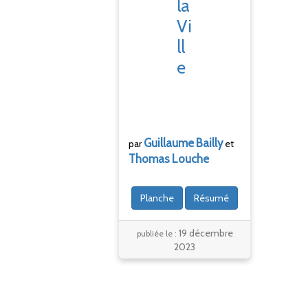
la
Vi
ll
e
Guillaume
Bailly
par
et
Thomas
Louche
Planche
Résumé
19 décembre
publiée le :
2023