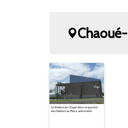
Chaoué-P
Le théâtre de l'Espal dans le quartier
des Sablons au Mans, wikimedia.