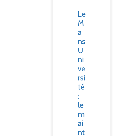
Le
M
a
ns
U
ni
ve
rsi
té
:
le
m
ai
nt