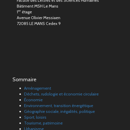
Faculté des Lettres et des Sciences Humaines
Bàtiment MSH Le Mans
er
1
étage
Avenue Olivier Messiaen
72085 LE MANS Cedex 9
Sommaire
Aménagement
Déchets, rudologie et économie circulaire
Économie
Environnement, transition énergétique
Géographie sociale, inégalités, politique
Sport, loisirs
Tourisme, patrimoine
Urbanisme