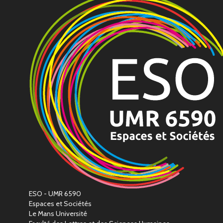
ESO - UMR 6590
Espaces et Sociétés
Le Mans Université